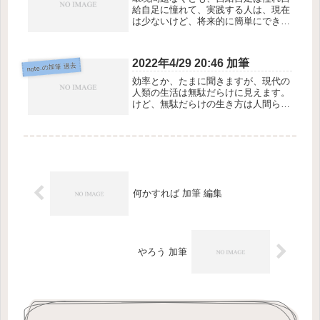
給自足に憧れて、実践する人は、現在
は少ないけど、将来的に簡単にできる
ようになって、多数にしたい。多数に
なれば、世界は変わっている。
2022年4/29 20:46 加筆
note.の加筆 過去
効率とか、たまに聞きますが、現代の
人類の生活は無駄だらけに見えます。
けど、無駄だらけの生き方は人間らし
いだろうか？なまけもので楽をしたが
る結果、無駄だらけになるということ
が人間らしく見えます。楽して休みた
いと思うことが多いです。
何かすれば 加筆 編集
やろう 加筆