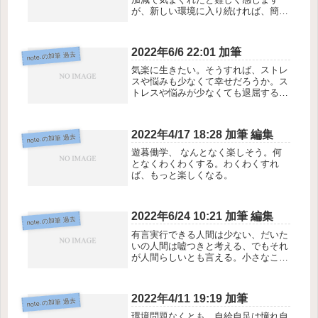
が、新しい環境に入り続ければ、簡単
かな。何となく生きていても、何かし
ら変化しているかもしれないが、新し
い環境に入れば、それは加速するだろ
2022年6/6 22:01 加筆
note.の加筆 過去
うか。加速しなくても、変化を感じれ
ば良...
気楽に生きたい。そうすれば、ストレ
スや悩みも少なくて幸せだろうか。ス
トレスや悩みが少なくても退屈する
か。
2022年4/17 18:28 加筆 編集
note.の加筆 過去
遊暮働学、 なんとなく楽しそう。何
となくわくわくする。わくわくすれ
ば、もっと楽しくなる。
2022年6/24 10:21 加筆 編集
note.の加筆 過去
有言実行できる人間は少ない、だいた
いの人間は嘘つきと考える、でもそれ
が人間らしいとも言える。小さなこと
を不言実行し続けていけば、大きなこ
とになると信じれば良い。
2022年4/11 19:19 加筆
note.の加筆 過去
環境問題なくとも、自給自足は憧れ自