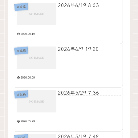
2026年6/19 8:03
sl 投稿
2026.06.19
2026年6/9 19:20
sl 投稿
2026.06.09
2026年5/29 7:36
sl 投稿
2026.05.29
2026年5/19 7:48