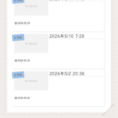
sl 投稿
2026.05.19
2026年5/10 7:28
sl 投稿
2026.05.10
2026年5/2 20:38
sl 投稿
2026.05.02