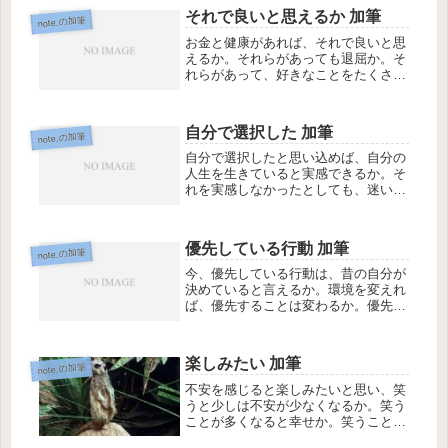
それで良いと思えるか 加筆
note.の加筆
お金と健康があれば、それで良いと思
えるか。それらがあっても退屈か。そ
れらがあって、好きなことをたくさん
できれば楽しいか。
自分で選択した 加筆
note.の加筆
自分で選択したと思い込めば、自分の
人生を生きていると実感できるか。そ
れを実感しなかったとしても、迷いは
減る。迷いが減れば、自分の行動に納
得しやすい。
優先している行動 加筆
note.の加筆
今、優先している行動は、昔の自分が
決めていると言えるか。環境を変えれ
ば、優先することは変わるか。優先す
ることが変われば、人生は変わる。
楽しみたい 加筆
note.の加筆
不安を感じると楽しみたいと思い、笑
うと少しは不安が少なくなるか。笑う
ことが多くなると幸せか。笑うことで
まわりの人も幸せになるか。