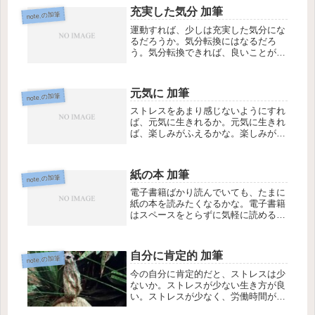
充実した気分 加筆
note.の加筆
運動すれば、少しは充実した気分にな
るだろうか。気分転換にはなるだろ
う。気分転換できれば、良いことが起
こりそう。
元気に 加筆
note.の加筆
ストレスをあまり感じないようにすれ
ば、元気に生きれるか。元気に生きれ
ば、楽しみがふえるかな。楽しみがふ
えれば、人生は明るい。
紙の本 加筆
note.の加筆
電子書籍ばかり読んでいても、たまに
紙の本を読みたくなるかな。電子書籍
はスペースをとらずに気軽に読めるの
が良いけど、紙の本は読んでいる感じ
が強い。どちらも好き。
自分に肯定的 加筆
note.の加筆
今の自分に肯定的だと、ストレスは少
ないか。ストレスが少ない生き方が良
い。ストレスが少なく、労働時間が少
ない生き方に自由を感じる。